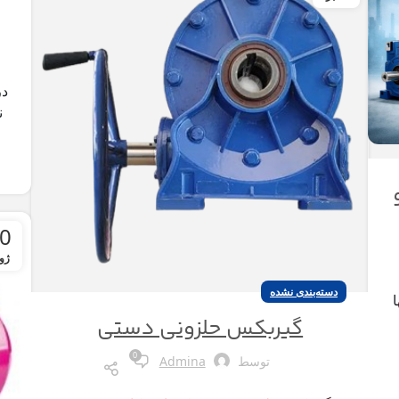
در
ن
0
ژو
دسته‌بندی نشده
گیربکس حلزونی دستی
0
توسط
Admina