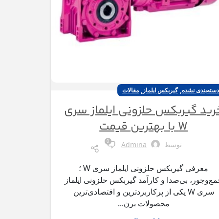
,
,
دسته‌بندی نشده
گیربکس ایلماز
مقالات
رید گیربکس حلزونی ایلماز سری
W با بهترین قیمت
0
توسط
Admina
معرفی گیربکس حلزونی ایلماز سری W ؛
ع‌وجور، بی‌صدا و کارآمد گیربکس حلزونی ایلماز
سری W یکی از پرکاربردترین و اقتصادی‌ترین
محصولات برن...