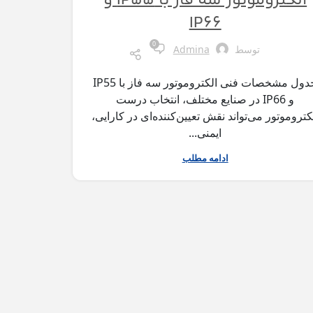
الکتروموتور سه فاز با IP55 و
IP66
0
توسط
Admina
جدول مشخصات فنی الکتروموتور سه فاز با IP55
و IP66 در صنایع مختلف، انتخاب درست
کتروموتور می‌تواند نقش تعیین‌کننده‌ای در کارایی،
ایمنی...
ادامه مطلب