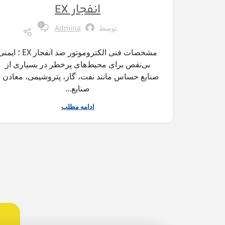
انفجار EX
0
توسط
Admina
مشخصات فنی الکتروموتور ضد انفجار EX ؛ ای
بی‌نقص برای محیط‌های پرخطر در بسیاری از
صنایع حساس مانند نفت، گاز، پتروشیمی، معادن و
صنایع...
ادامه مطلب