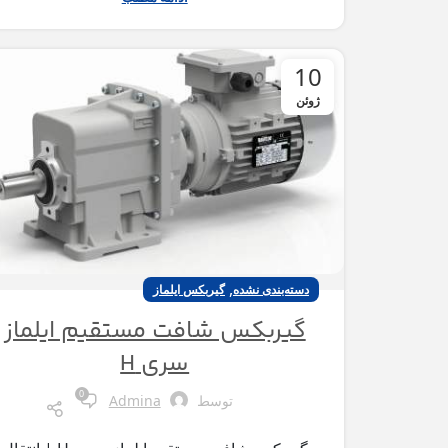
10
ژوئن
,
دسته‌بندی نشده
گیربکس ایلماز
گیربکس شافت مستقیم ایلماز
سری H
0
توسط
Admina