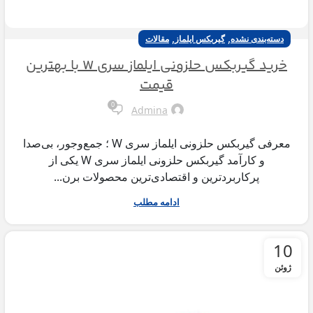
,
,
دسته‌بندی نشده
گیربکس ایلماز
مقالات
خرید گیربکس حلزونی ایلماز سری W با بهترین
قیمت
0
Admina
معرفی گیربکس حلزونی ایلماز سری W ؛ جمع‌وجور، بی‌صدا
و کارآمد گیربکس حلزونی ایلماز سری W یکی از
پرکاربردترین و اقتصادی‌ترین محصولات برن...
ادامه مطلب
10
ژوئن