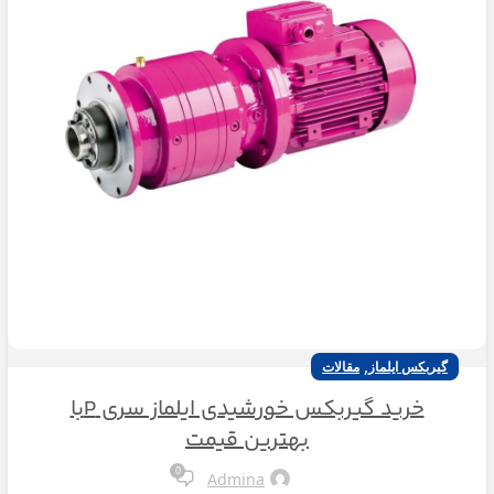
,
گیربکس ایلماز
مقالات
خرید گیربکس خورشیدی ایلماز سری Pبا
بهترین قیمت
0
Admina