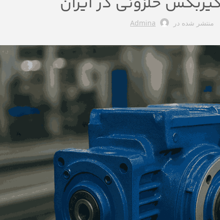
گیربکس حلزونی در ایران
منتشر شده در
Admina