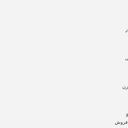
ز
ی
زن
ی بالا
ز فروش