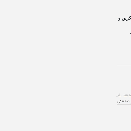
رین
و
دیمی تر
ز صنعتی